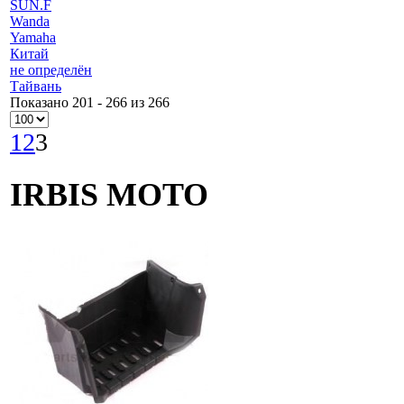
SUN.F
Wanda
Yamaha
Китай
не определён
Тайвань
Показано 201 - 266 из 266
1
2
3
IRBIS MOTO