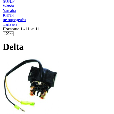
SUN.F
Wanda
Yamaha
Китай
не определён
Тайвань
Показано 1 - 11 из 11
Delta