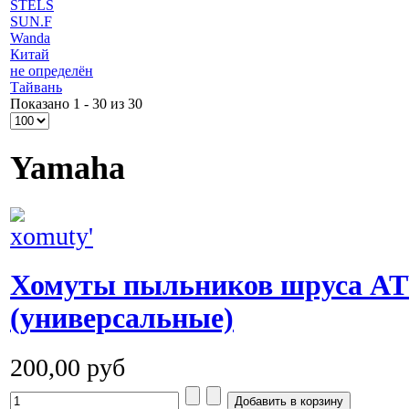
STELS
SUN.F
Wanda
Китай
не определён
Тайвань
Показано 1 - 30 из 30
Yamaha
Хомуты пыльников шруса A
(универсальные)
200,00 руб