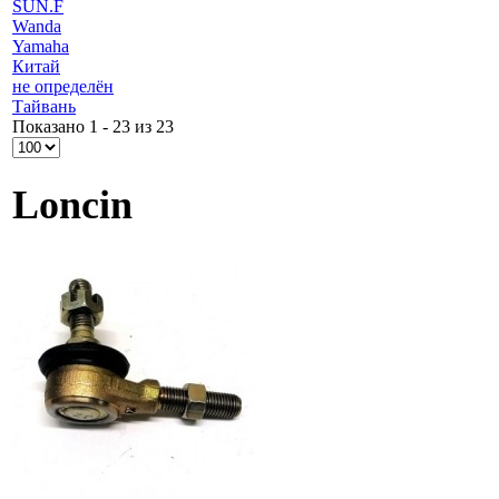
SUN.F
Wanda
Yamaha
Китай
не определён
Тайвань
Показано 1 - 23 из 23
Loncin